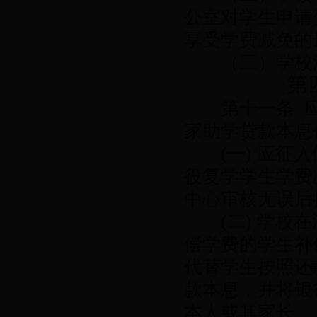
公室对学生申请
享受学费减免的
（三）学校汇
第四
第十一条 应
家助学贷款本息
(一) 应征入
役复学学生学费
中心审核无误后
(二) 学校在
偿学费的学生补
代替学生按照还
款本息，并将银
本人或其家长。