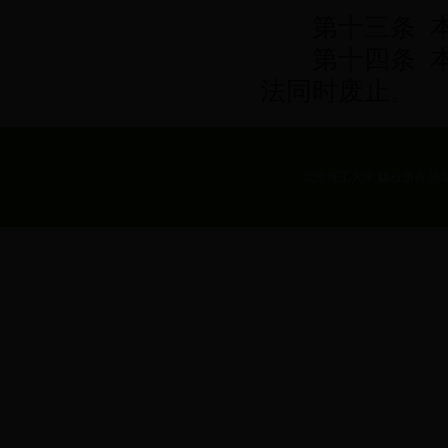
第十三条 本
第十四条 本
法同时废止。
北京理工大学 版权所有 地