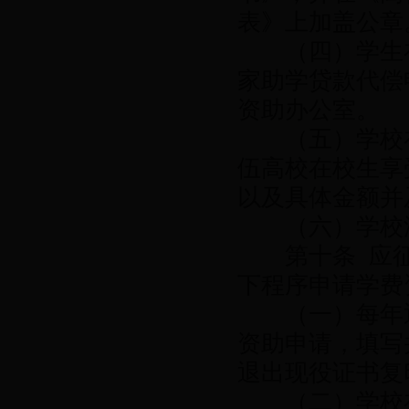
表》上加盖公章
（四）学生在
家助学贷款代偿
资助办公室。
（五）学校在
伍高校在校生享
以及具体金额并
（六）学校汇
第十条 应征
下程序申请学费
（一）每年退
资助申请，填写
退出现役证书复
（二）学校在