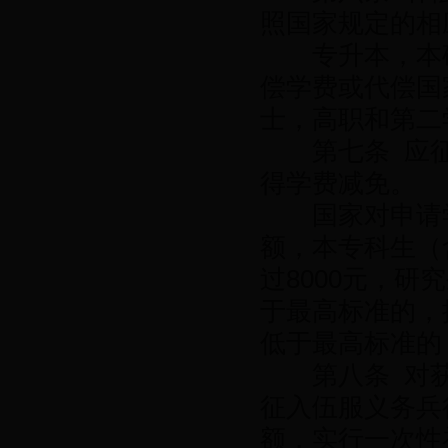
照国家规定的相
专升本，本硕
偿学费或代偿国
士，高职和第二
第七条 应征
得学费减免。
国家对申请学
额，本专科生（
过8000元，研
于最高标准的，
低于最高标准的
第八条 对获
征入伍服义务兵
额，实行一次性