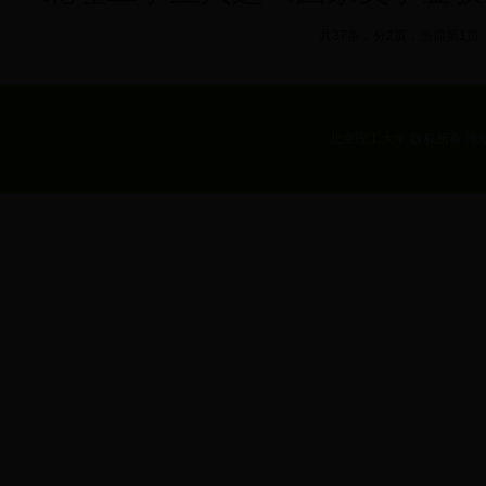
共37条，分2页，当前第1页
北京理工大学 版权所有 地