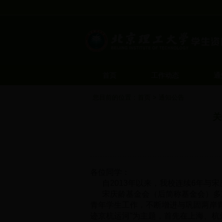
首页
工作动态
通
您目前的位置：
首页
>
通知公告
关
各位同学：
自2013年以来，我校连续6年与
宋庆龄基金会（后简称基金会）多次
青年学生工作，不断增进与巩固两岸青年
迹京杭运河”为主题，首先在上海、