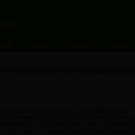
知公告
资助政策
办事指南
下载服务
于与宋庆龄基金会联合开展两岸交流活动志愿者招募的
发布日期：2018-04-19
宋庆龄基金会合作开展各类公益项目，取得良好成果和社会效益。
组织两岸青年学生交流活动，形式多样、内容丰富，深受两岸
的情感与友谊，基金会将于2018年7月18日—7月28日邀请
杭州、苏州、扬州、北京等地就运河遗迹和文化蕴含开展走进校园