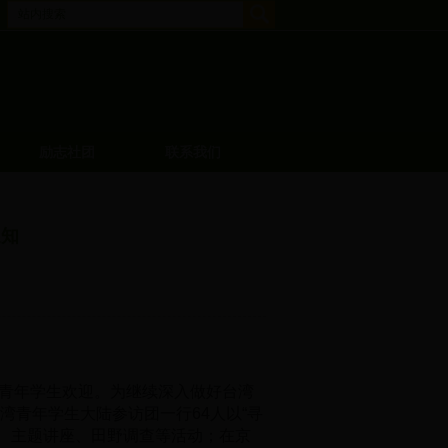
励志社团
联系我们
通知
青年学生欢迎。为继续深入做好台湾
台湾青年学生大陆参访团一行64人以“寻
、主题讲座、田野调查等活动；在京