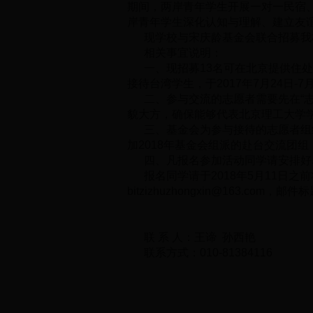
期间，两岸青年学生开展一对一民宿、
岸青年学生深化认知与理解、建立友
现学校与宋庆龄基金会联合招募我校
相关事宜说明：
一、现招募13名可在北京提供住处
接待台湾学生，于2017年7月24日-
二、参与交流的志愿者需要先在“志
貌大方，确保能够代表北京理工大学
三、基金会为参与接待的志愿者组织
加2018年基金会组派的赴台交流团
四、凡报名参加活动同学请安排好
报名同学请于2018年5月11日之
bitzizhuzhongxin@163
联 系 人：王谛 孙西艳
联系方式：010-81384116