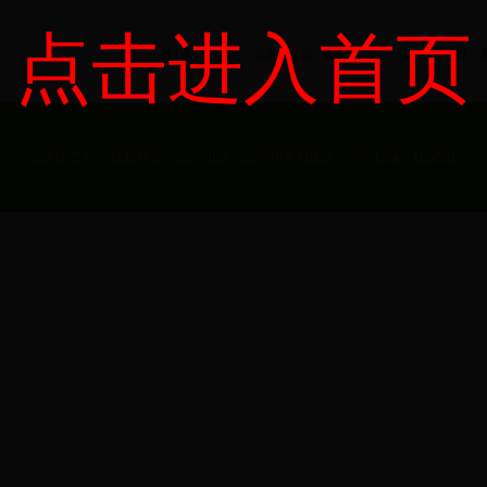
点击进入首页
共1条，分1页，当前第1页
最前页
上一页
下一页
北京理工大学 版权所有 地址：北京海淀区中关村南大街5号 邮编：100081