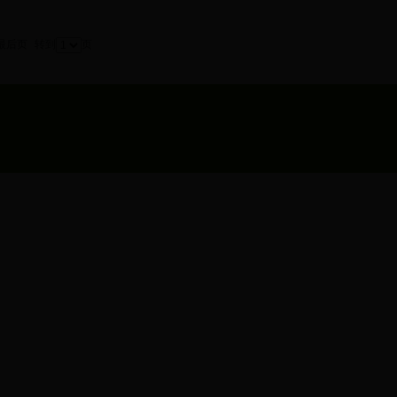
最后页
转到
页