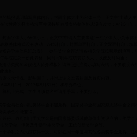
的填报说明填写具体内容，封面字体大小为宋体三号，正文中“申请人主
在读性质选择表格填写并保持填表后表格整体格式没有改动；A4纸打印
封面字体大小宋体小三，正文中“申请人主要事迹”一栏字体大小为宋体
表格整体格式没有改动；A4纸打印，封面单面打印，正文双面打印，填
奖学金候选学生信息汇总表》：参与奖学金评选请各相关学院按照示例填写
每学院汇总一份此表格，同时写明学院填表联系人，以便及时沟通；
年社会捐助类奖学金候选人简介模板》请按照批注提示填写表格，不要改变
此表格。
索收录情况、影响因子，并附上论文发表封面及首页内容。
年9月1日—2017年8月31日）和举办单位。
算机上完成，学生各项签名栏请用手写，不要打印。
学金与社会捐助类奖学金不能兼得。国家奖学金与国家励志奖学金之间
类奖学金不能兼得。
兼得。政府部门类奖学金是由国家部委或其他单位出资设立的，奖学金
技奖学金、港澳及华侨学生奖学金、工信创新奖学金等.
个学制之内只能获得一次。可以在同一年度与其他各类奖学金兼得。往