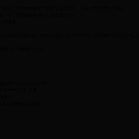
是评定本科生其他奖学金及荣誉的基础，与其他类奖学金可兼得。
一项，不能兼得多种社会捐助类奖学金。
自行规定。
，各学院将华为奖学金、华瑞世纪奖学金申请材料和汇总材料一并报至学生资
9 联系人：孙西艳 张京
会捐助奖学金候选人简介模板
金获得学生信息汇总表
名单
生名单（除研究生国奖）