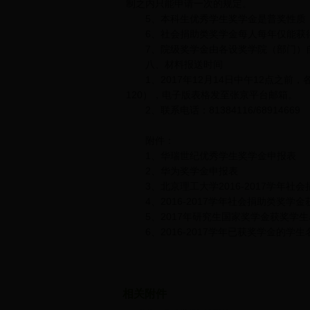
制之内只能申请一次的规定。
5、本科生优秀学生奖学金是普奖性质，
6、社会捐助类奖学金每人每年仅能获得
7、院级奖学金由各设奖学院（部门）
八、材料报送时间
1、2017年12月14日中午12点之前
120），电子版表格发至张京平台邮箱。
2、联系电话：81384116/6891466
附件：
1、华瑞世纪优秀学生奖学金申报表
2、华为奖学金申报表
3、北京理工大学2016-2017学年社
4、2016-2017学年社会捐助类奖学
5、2017年研究生国家奖学金获奖学生
6、2016-2017学年已获奖学金的学
相关附件