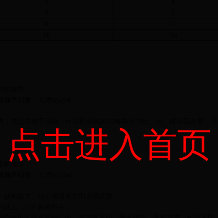
1
0
0
1
0
1
50
30
党的领导；
规章制度，无违纪记录；
息与电子学院、计算机学院2019年毕业的德、智、体全面发展、品学兼优
点击进入首页
党的领导；
规章制度，无违纪记录；
创新能力、综合素质等方面表现优异；
0%以上、无不及格科目；
和专业综合排名均在30%以内，在道德风尚、学术研究、学科竞赛、创新发