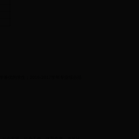
的学生；2016-2017学年专业综合排
明、社会实践、社会工作、体育竞赛、文艺比