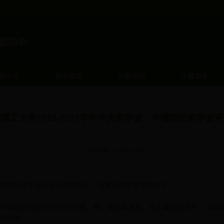
知公告
资助政策
办事指南
下载服务
理工大学2016-2017学年华为奖学金、华瑞世纪奖学金
发布日期：2017-12-04
、华瑞世纪奖学金的评选推荐工作，现将有关事宜通知如下。
算机学院2019年毕业的德、智、体全面发展、品学兼优的学生；华瑞
的学生。