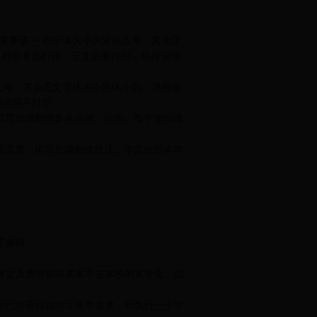
要事迹”一栏字体大小为宋体五号，其余正
，封面单面打印，正文双面打印，填报说明
五号，其余正文字体大小宋体小四，请根据
报说明不打印；
，填写后请删除多余示例、说明。每个学院请
表格宽度，填写后请删除批注。学院按照本学
不兼得。
评定及管理权限基本不在本校的奖学金，如
年已经获得徐特立奖学金者，仍执行一个学