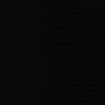
金候选人简介》。
六、奖学金填报要求
1、《华为奖学金申报表》请按照附件中
文填表字体大小为宋体小四，请根据申请人
不打印；
2、《华瑞世纪优秀学生奖学金申报表》
申请人在读性质选择表格填写并保持填表后
3、《2016-2017学年社会捐助类
按照本学院申请的奖学金种类，每项奖学金
4、《北京理工大学2016-2017学
院申请的奖学金种类，每项奖学金汇总一份
5、论文发表要求明确第几作者、三大检
6、获奖项目名称需注明获奖时间（2016
7、奖学金申请表学生填写内容必须在计
七、奖学金兼得关系
1、国家奖学金（本科生）或国家励志奖
2、国家奖学金（研究生）与社会捐助
3、政府部门类奖学金可与其他类奖学金
中国政府奖学金、孔子学院奖学金、国防科
4、徐特立奖学金是学校最高奖学金，一