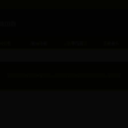
知公告
资助政策
办事指南
下载服务
北京理工大学 版权所有 地址：北京海淀区中关村南大街5号 邮编：100081