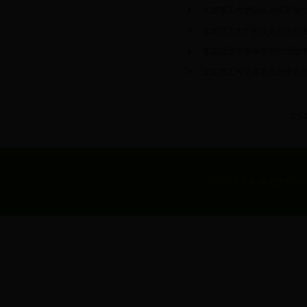
北京理工大学应征入伍在校
北京理工大学应征入伍毕业
基层就业学费补偿贷款代偿
北京理工大学基层就业毕业
共5
北京理工大学 版权所有 地