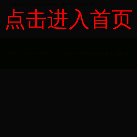
北京理工大学关于对经济困难学生减免学费的实施办法
点击进入首页
共2条，分1页，当前第1页
最前页
上一页
下一页
北京理工大学 版权所有 地址：北京海淀区中关村南大街5号 邮编：100081