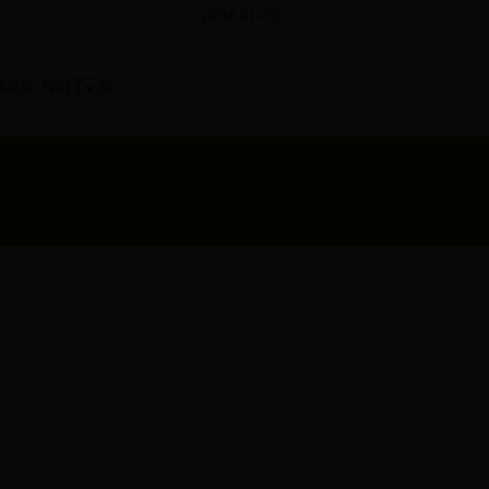
[2016-01-05]
最后页
转到
页