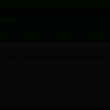
知公告
资助政策
办事指南
下载服务
北京理工大学毕业生学费和国家助学贷款代偿实施办法
发布日期：2018-03-08
办法.pdf