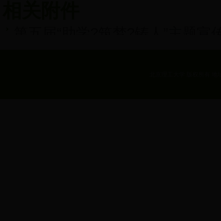
相关附件
第五届“助学?筑梦?铸人”主题宣传
北京理工大学 版权所有 地